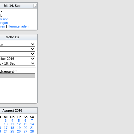
Mi, 14. Sep
e:
L
ersion
lungen
eren
|
Herunterladen
Gehe zu
chauswahl:
August
2016
i
Mi
Do
Fr
Sa
So
3
4
5
6
7
10
11
12
13
14
6
17
18
19
20
21
3
24
25
26
27
28