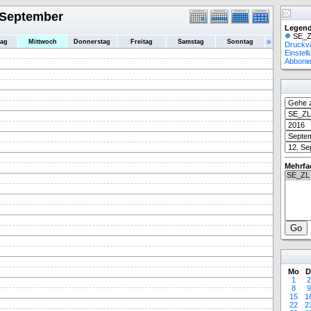
 September
Legend
SE_Z
»
tag
Mittwoch
Donnerstag
Freitag
Samstag
Sonntag
Druckv
Einstel
Abboni
Mehrfa
Mo
D
1
2
8
9
15
1
22
2