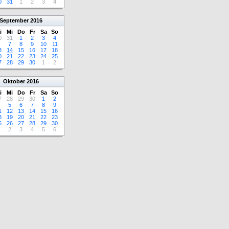
0
31
1
2
3
4
September
2016
i
Mi
Do
Fr
Sa
So
0
31
1
2
3
4
7
8
9
10
11
3
14
15
16
17
18
0
21
22
23
24
25
7
28
29
30
1
2
Oktober
2016
i
Mi
Do
Fr
Sa
So
7
28
29
30
1
2
5
6
7
8
9
1
12
13
14
15
16
8
19
20
21
22
23
5
26
27
28
29
30
2
3
4
5
6