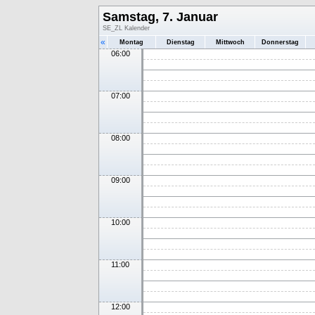
Samstag, 7. Januar
SE_ZL Kalender
«
Montag
Dienstag
Mittwoch
Donnerstag
06:00
07:00
08:00
09:00
10:00
11:00
12:00