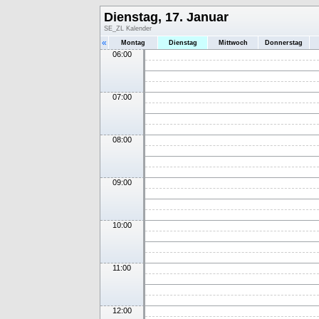
Dienstag, 17. Januar
SE_ZL Kalender
«
Montag
Dienstag
Mittwoch
Donnerstag
06:00
07:00
08:00
09:00
10:00
11:00
12:00