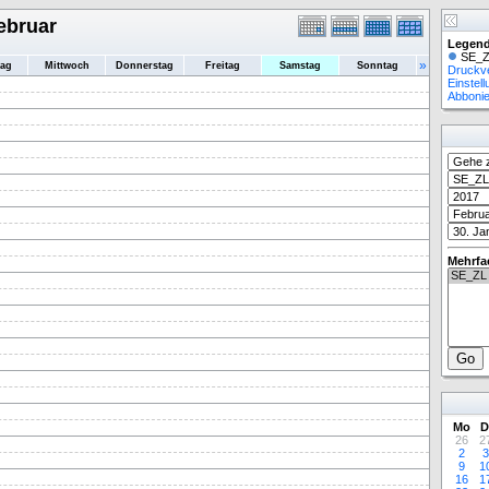
ebruar
Legend
SE_Z
»
tag
Mittwoch
Donnerstag
Freitag
Samstag
Sonntag
Druckv
Einstel
Abboni
Mehrfa
Mo
D
26
2
2
3
9
1
16
1