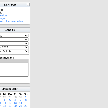
Sa, 4. Feb
e:
L
ersion
lungen
eren
|
Herunterladen
Gehe zu
chauswahl:
Januar
2017
i
Mi
Do
Fr
Sa
So
7
28
29
30
31
1
4
5
6
7
8
0
11
12
13
14
15
7
18
19
20
21
22