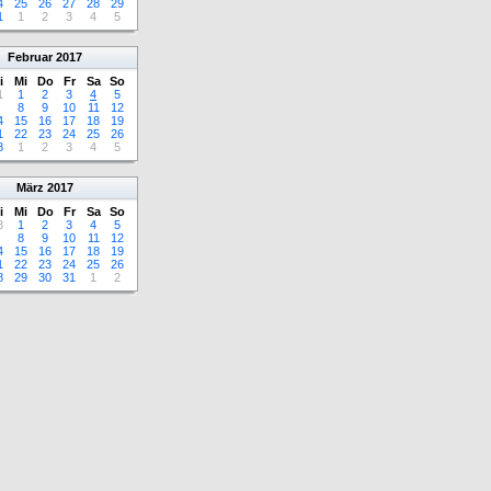
4
25
26
27
28
29
1
1
2
3
4
5
Februar
2017
i
Mi
Do
Fr
Sa
So
1
1
2
3
4
5
8
9
10
11
12
4
15
16
17
18
19
1
22
23
24
25
26
8
1
2
3
4
5
März
2017
i
Mi
Do
Fr
Sa
So
8
1
2
3
4
5
8
9
10
11
12
4
15
16
17
18
19
1
22
23
24
25
26
8
29
30
31
1
2