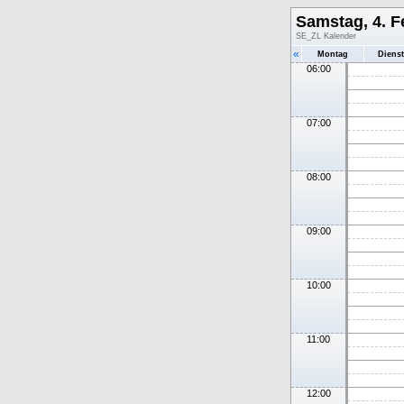
Samstag, 4. F
SE_ZL Kalender
«
Montag
Diens
06:00
07:00
08:00
09:00
10:00
11:00
12:00