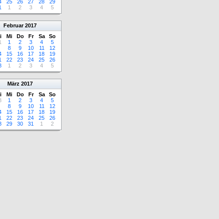
4
25
26
27
28
29
1
1
2
3
4
5
Februar
2017
i
Mi
Do
Fr
Sa
So
1
1
2
3
4
5
8
9
10
11
12
4
15
16
17
18
19
1
22
23
24
25
26
8
1
2
3
4
5
März
2017
i
Mi
Do
Fr
Sa
So
8
1
2
3
4
5
8
9
10
11
12
4
15
16
17
18
19
1
22
23
24
25
26
8
29
30
31
1
2