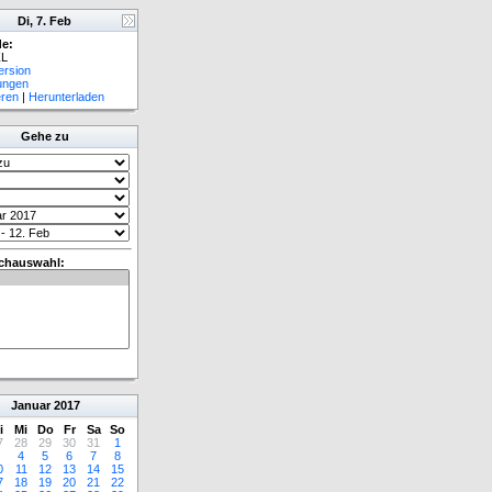
Di, 7. Feb
e:
L
ersion
lungen
eren
|
Herunterladen
Gehe zu
chauswahl:
Januar
2017
i
Mi
Do
Fr
Sa
So
7
28
29
30
31
1
4
5
6
7
8
0
11
12
13
14
15
7
18
19
20
21
22