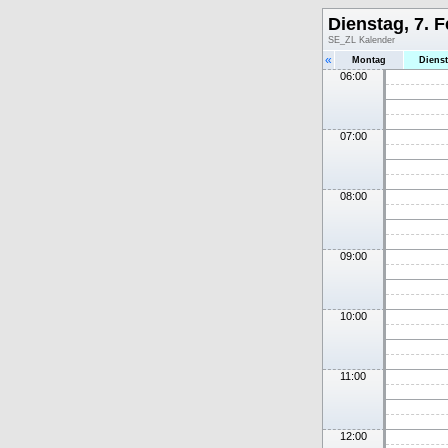
Dienstag, 7. 
SE_ZL Kalender
«
Montag
Diens
06:00
07:00
08:00
09:00
10:00
11:00
12:00