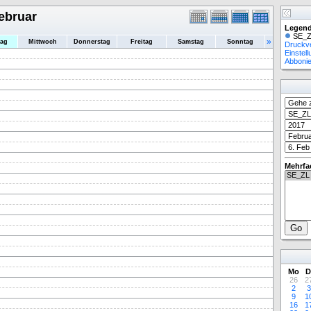
Februar
Legend
SE_Z
»
tag
Mittwoch
Donnerstag
Freitag
Samstag
Sonntag
Druckv
Einstel
Abboni
Mehrfa
Mo
D
26
2
2
3
9
1
16
1