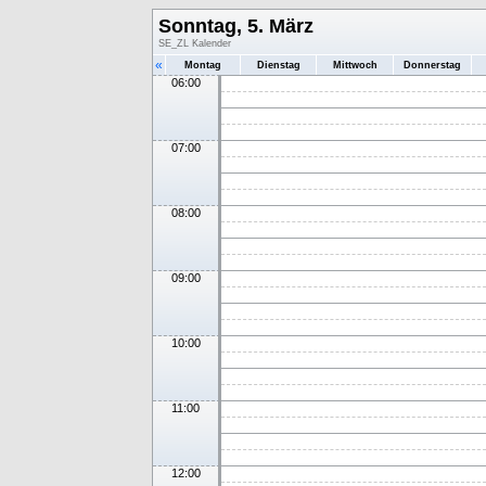
Sonntag, 5. März
SE_ZL Kalender
«
Montag
Dienstag
Mittwoch
Donnerstag
06:00
07:00
08:00
09:00
10:00
11:00
12:00