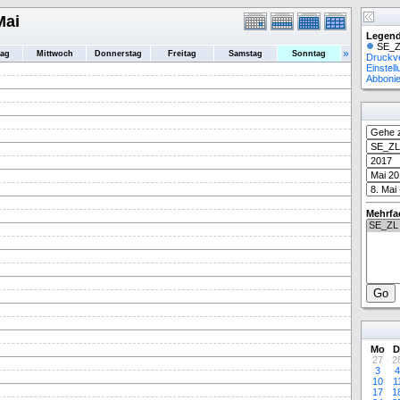
Mai
Legend
SE_Z
»
tag
Mittwoch
Donnerstag
Freitag
Samstag
Sonntag
Druckv
Einstel
Abboni
Mehrfa
Mo
D
27
2
3
4
10
1
17
1