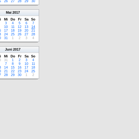
5
26
27
28
29
30
Mai
2017
i
Mi
Do
Fr
Sa
So
3
4
5
6
7
10
11
12
13
14
6
17
18
19
20
21
3
24
25
26
27
28
0
31
1
2
3
4
Juni
2017
i
Mi
Do
Fr
Sa
So
0
31
1
2
3
4
7
8
9
10
11
3
14
15
16
17
18
0
21
22
23
24
25
7
28
29
30
1
2