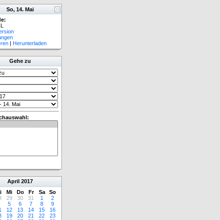
So, 14. Mai
e:
L
ersion
lungen
eren
|
Herunterladen
Gehe zu
chauswahl:
April
2017
i
Mi
Do
Fr
Sa
So
8
29
30
31
1
2
5
6
7
8
9
1
12
13
14
15
16
8
19
20
21
22
23