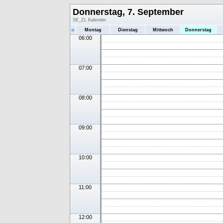
Donnerstag, 7. September
SE_ZL Kalender
«
Montag
Dienstag
Mittwoch
Donnerstag
06:00
07:00
08:00
09:00
10:00
11:00
12:00