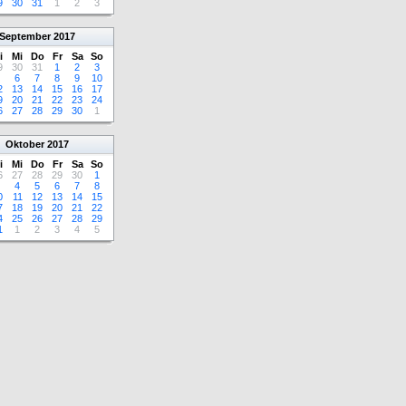
9
30
31
1
2
3
September
2017
i
Mi
Do
Fr
Sa
So
9
30
31
1
2
3
6
7
8
9
10
2
13
14
15
16
17
9
20
21
22
23
24
6
27
28
29
30
1
Oktober
2017
i
Mi
Do
Fr
Sa
So
6
27
28
29
30
1
4
5
6
7
8
0
11
12
13
14
15
7
18
19
20
21
22
4
25
26
27
28
29
1
1
2
3
4
5