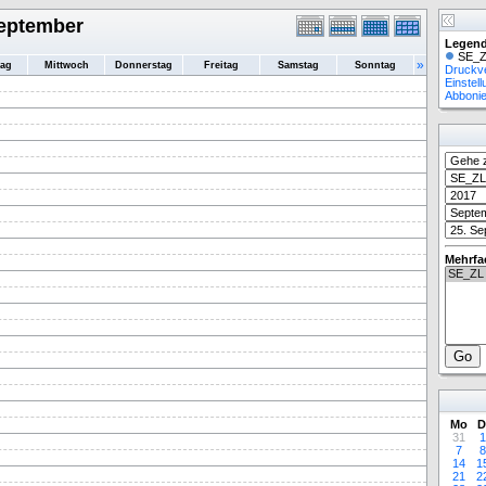
September
Legend
SE_Z
»
tag
Mittwoch
Donnerstag
Freitag
Samstag
Sonntag
Druckv
Einstel
Abboni
Mehrfa
Mo
D
31
1
7
8
14
1
21
2