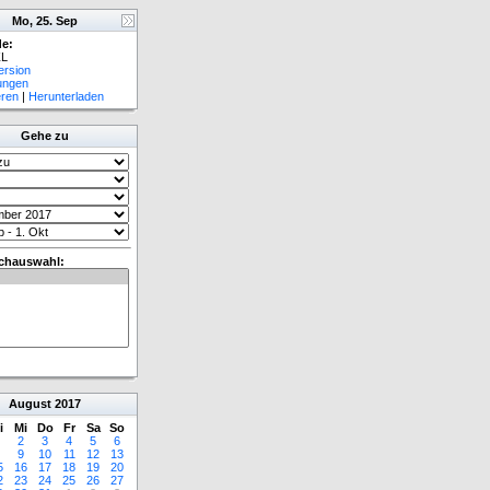
Mo, 25. Sep
e:
L
ersion
lungen
eren
|
Herunterladen
Gehe zu
chauswahl:
August
2017
i
Mi
Do
Fr
Sa
So
2
3
4
5
6
9
10
11
12
13
5
16
17
18
19
20
2
23
24
25
26
27