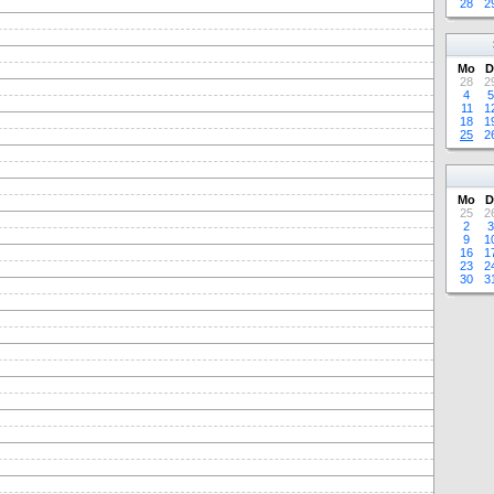
28
2
Mo
D
28
2
4
5
11
1
18
1
25
2
Mo
D
25
2
2
3
9
1
16
1
23
2
30
3