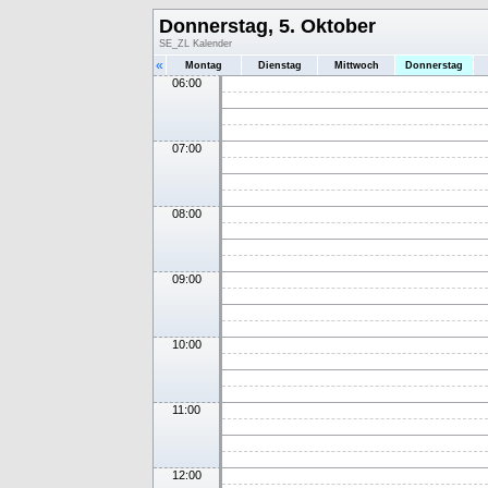
Donnerstag, 5. Oktober
SE_ZL Kalender
«
Montag
Dienstag
Mittwoch
Donnerstag
06:00
07:00
08:00
09:00
10:00
11:00
12:00