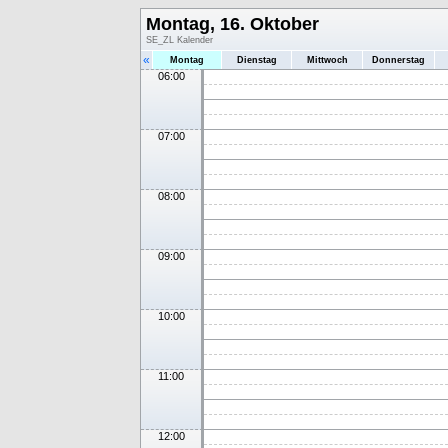
Montag, 16. Oktober
SE_ZL Kalender
«
Montag
Dienstag
Mittwoch
Donnerstag
06:00
07:00
08:00
09:00
10:00
11:00
12:00