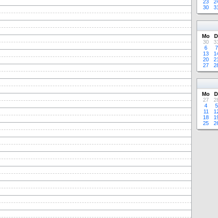
23
2
30
3
Mo
D
30
3
6
7
13
1
20
2
27
2
Mo
D
27
2
4
5
11
1
18
1
25
2