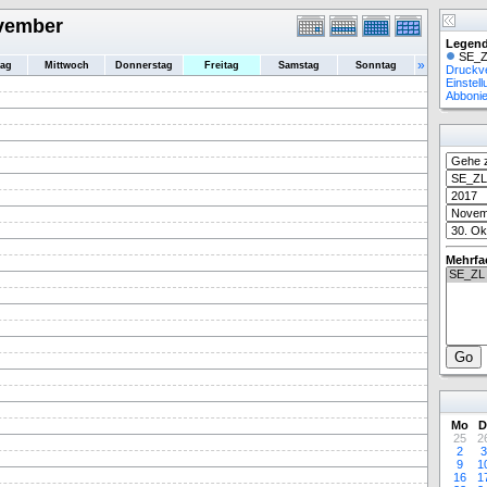
ovember
Legend
SE_Z
»
tag
Mittwoch
Donnerstag
Freitag
Samstag
Sonntag
Druckv
Einstel
Abboni
Mehrfa
Mo
D
25
2
2
3
9
1
16
1