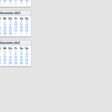
4
25
26
27
28
29
1
1
2
3
4
5
November
2017
i
Mi
Do
Fr
Sa
So
1
1
2
3
4
5
8
9
10
11
12
4
15
16
17
18
19
1
22
23
24
25
26
8
29
30
1
2
3
Dezember
2017
i
Mi
Do
Fr
Sa
So
8
29
30
1
2
3
6
7
8
9
10
2
13
14
15
16
17
9
20
21
22
23
24
6
27
28
29
30
31