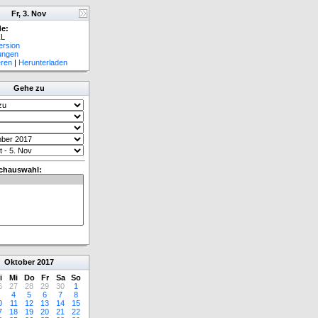
Fr, 3. Nov
e:
L
ersion
lungen
eren
|
Herunterladen
Gehe zu
chauswahl:
Oktober
2017
i
Mi
Do
Fr
Sa
So
6
27
28
29
30
1
4
5
6
7
8
0
11
12
13
14
15
7
18
19
20
21
22