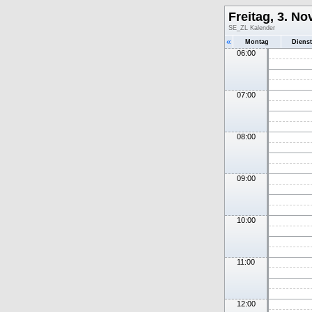
Freitag, 3. N
SE_ZL Kalender
«
Montag
Diens
06:00
07:00
08:00
09:00
10:00
11:00
12:00