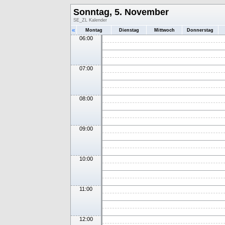
Sonntag, 5. November
SE_ZL Kalender
«
Montag
Dienstag
Mittwoch
Donnerstag
06:00
07:00
08:00
09:00
10:00
11:00
12:00