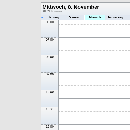
Mittwoch, 8. November
SE_ZL Kalender
«
Montag
Dienstag
Mittwoch
Donnerstag
06:00
07:00
08:00
09:00
10:00
11:00
12:00