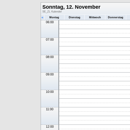
Sonntag, 12. November
SE_ZL Kalender
«
Montag
Dienstag
Mittwoch
Donnerstag
06:00
07:00
08:00
09:00
10:00
11:00
12:00