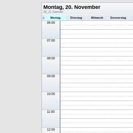
Montag, 20. November
SE_ZL Kalender
«
Montag
Dienstag
Mittwoch
Donnerstag
06:00
07:00
08:00
09:00
10:00
11:00
12:00