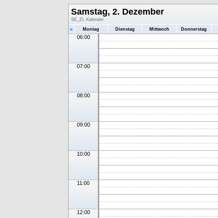
Samstag, 2. Dezember
SE_ZL Kalender
«
Montag
Dienstag
Mittwoch
Donnerstag
06:00
07:00
08:00
09:00
10:00
11:00
12:00