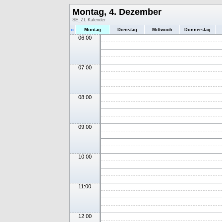
Montag, 4. Dezember
SE_ZL Kalender
«
Montag
Dienstag
Mittwoch
Donnerstag
06:00
07:00
08:00
09:00
10:00
11:00
12:00