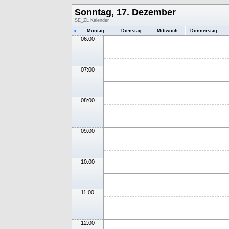
Sonntag, 17. Dezember
SE_ZL Kalender
«
Montag
Dienstag
Mittwoch
Donnerstag
06:00
07:00
08:00
09:00
10:00
11:00
12:00