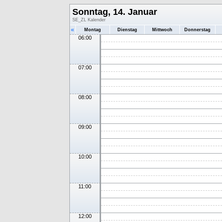
Sonntag, 14. Januar
SE_ZL Kalender
«
Montag
Dienstag
Mittwoch
Donnerstag
06:00
07:00
08:00
09:00
10:00
11:00
12:00