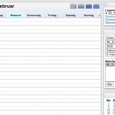
Februar
Legend
SE_Z
»
tag
Mittwoch
Donnerstag
Freitag
Samstag
Sonntag
Druckv
Einstel
Abboni
Mehrfa
Mo
D
1
2
8
9
15
1
22
2