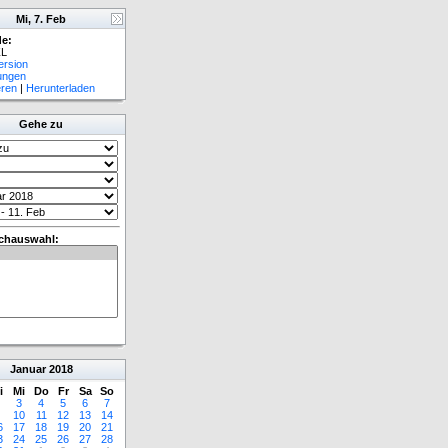
Mi, 7. Feb
e:
L
ersion
lungen
eren
|
Herunterladen
Gehe zu
chauswahl:
Januar
2018
i
Mi
Do
Fr
Sa
So
3
4
5
6
7
10
11
12
13
14
6
17
18
19
20
21
3
24
25
26
27
28