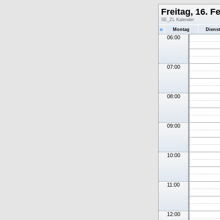
Freitag, 16. F
SE_ZL Kalender
«
Montag
Diens
06:00
07:00
08:00
09:00
10:00
11:00
12:00