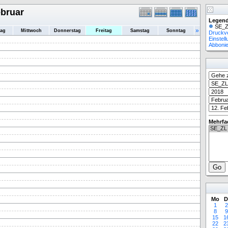
ebruar
Legend
SE_Z
»
tag
Mittwoch
Donnerstag
Freitag
Samstag
Sonntag
Druckv
Einstel
Abboni
Mehrfa
Mo
D
1
2
8
9
15
1
22
2