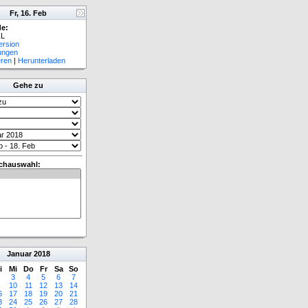
Fr, 16. Feb
e:
L
ersion
lungen
eren
|
Herunterladen
Gehe zu
chauswahl:
Januar
2018
i
Mi
Do
Fr
Sa
So
3
4
5
6
7
10
11
12
13
14
6
17
18
19
20
21
3
24
25
26
27
28