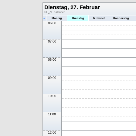
Dienstag, 27. Februar
SE_ZL Kalender
«
Montag
Dienstag
Mittwoch
Donnerstag
06:00
07:00
08:00
09:00
10:00
11:00
12:00