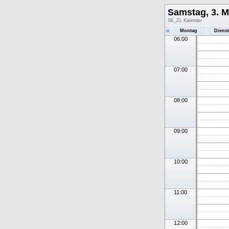
Samstag, 3. M
SE_ZL Kalender
«
Montag
Diens
06:00
07:00
08:00
09:00
10:00
11:00
12:00