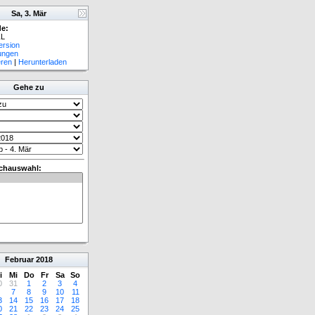
Sa, 3. Mär
e:
L
ersion
lungen
eren
|
Herunterladen
Gehe zu
chauswahl:
Februar
2018
i
Mi
Do
Fr
Sa
So
0
31
1
2
3
4
7
8
9
10
11
3
14
15
16
17
18
0
21
22
23
24
25