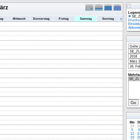
ärz
Legend
SE_Z
»
tag
Mittwoch
Donnerstag
Freitag
Samstag
Sonntag
Druckv
Einstel
Abboni
Mehrfa
Mo
D
29
3
5
6
12
1
19
2