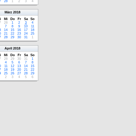
7
28
1
2
3
4
März
2018
i
Mi
Do
Fr
Sa
So
7
28
1
2
3
4
7
8
9
10
11
3
14
15
16
17
18
0
21
22
23
24
25
7
28
29
30
31
1
April
2018
i
Mi
Do
Fr
Sa
So
7
28
29
30
31
1
4
5
6
7
8
0
11
12
13
14
15
7
18
19
20
21
22
4
25
26
27
28
29
2
3
4
5
6