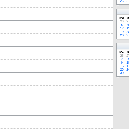
26
2
Mo
D
26
2
5
6
12
1
19
2
26
2
Mo
D
26
2
2
3
9
1
16
1
23
2
30
1