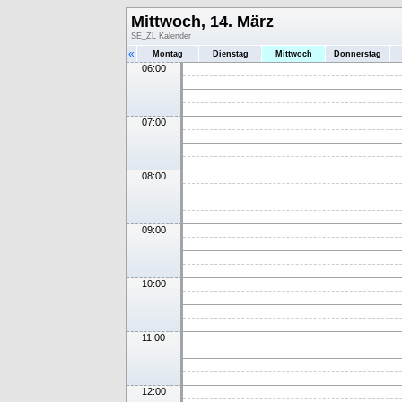
Mittwoch, 14. März
SE_ZL Kalender
«
Montag
Dienstag
Mittwoch
Donnerstag
06:00
07:00
08:00
09:00
10:00
11:00
12:00