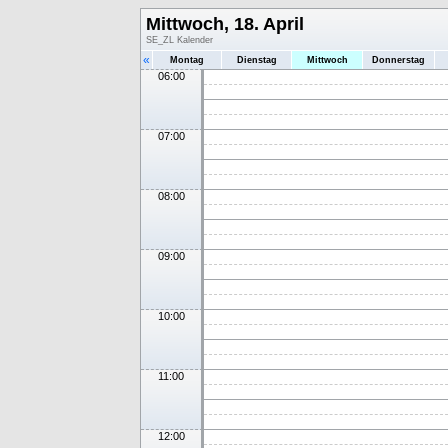
Mittwoch, 18. April
SE_ZL Kalender
«
Montag
Dienstag
Mittwoch
Donnerstag
06:00
07:00
08:00
09:00
10:00
11:00
12:00