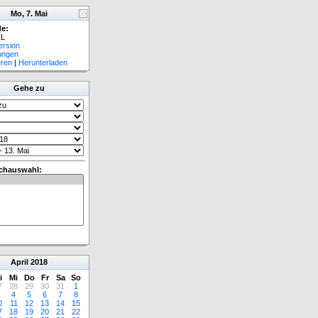
Mo, 7. Mai
e:
L
ersion
lungen
eren
|
Herunterladen
Gehe zu
chauswahl:
April
2018
i
Mi
Do
Fr
Sa
So
7
28
29
30
31
1
4
5
6
7
8
0
11
12
13
14
15
7
18
19
20
21
22