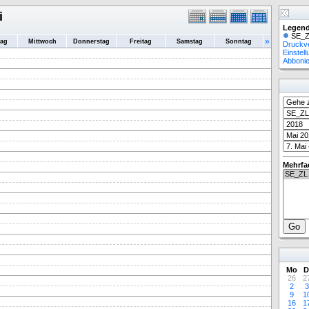
i
Legend
SE_Z
»
tag
Mittwoch
Donnerstag
Freitag
Samstag
Sonntag
Druckv
Einstel
Abboni
Mehrfa
Mo
D
26
2
2
3
9
1
16
1