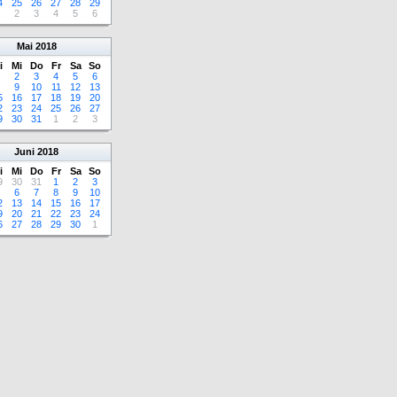
4
25
26
27
28
29
2
3
4
5
6
Mai
2018
i
Mi
Do
Fr
Sa
So
2
3
4
5
6
9
10
11
12
13
5
16
17
18
19
20
2
23
24
25
26
27
9
30
31
1
2
3
Juni
2018
i
Mi
Do
Fr
Sa
So
9
30
31
1
2
3
6
7
8
9
10
2
13
14
15
16
17
9
20
21
22
23
24
6
27
28
29
30
1