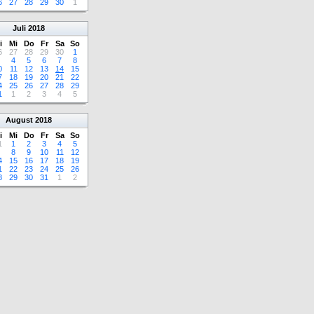
6
27
28
29
30
1
Juli
2018
i
Mi
Do
Fr
Sa
So
6
27
28
29
30
1
4
5
6
7
8
0
11
12
13
14
15
7
18
19
20
21
22
4
25
26
27
28
29
1
1
2
3
4
5
August
2018
i
Mi
Do
Fr
Sa
So
1
1
2
3
4
5
8
9
10
11
12
4
15
16
17
18
19
1
22
23
24
25
26
8
29
30
31
1
2