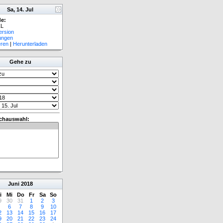
Sa, 14. Jul
e:
L
ersion
lungen
eren
|
Herunterladen
Gehe zu
chauswahl:
Juni
2018
i
Mi
Do
Fr
Sa
So
9
30
31
1
2
3
6
7
8
9
10
2
13
14
15
16
17
9
20
21
22
23
24