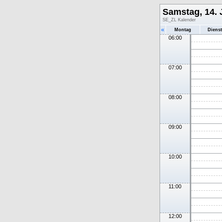
Samstag, 14. 
SE_ZL Kalender
«
Montag
Diens
06:00
07:00
08:00
09:00
10:00
11:00
12:00