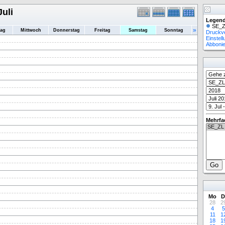
Juli
Legend
SE_Z
»
tag
Mittwoch
Donnerstag
Freitag
Samstag
Sonntag
Druckv
Einstel
Abboni
Mehrfa
Mo
D
28
2
4
5
11
1
18
1