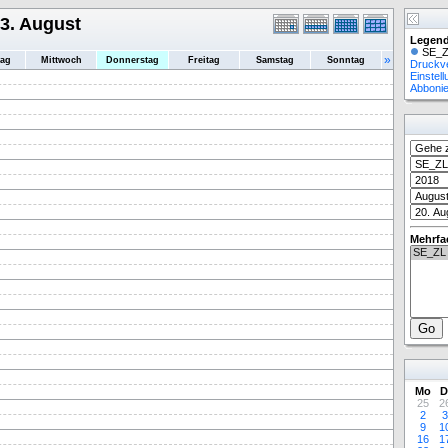
3. August
Legend
SE_Z
»
tag
Mittwoch
Donnerstag
Freitag
Samstag
Sonntag
Druckv
Einstel
Abboni
Mehrfa
Mo
D
25
2
2
3
9
1
16
1