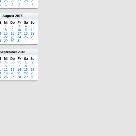
4
25
26
27
28
29
1
1
2
3
4
5
August
2018
i
Mi
Do
Fr
Sa
So
1
1
2
3
4
5
8
9
10
11
12
4
15
16
17
18
19
1
22
23
24
25
26
8
29
30
31
1
2
September
2018
i
Mi
Do
Fr
Sa
So
8
29
30
31
1
2
5
6
7
8
9
1
12
13
14
15
16
8
19
20
21
22
23
5
26
27
28
29
30