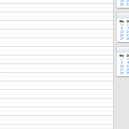
23
2
30
3
Mo
D
30
3
6
7
13
1
20
2
27
2
Mo
D
27
2
3
4
10
1
17
1
24
2