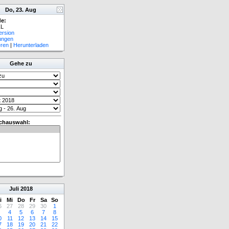
Do, 23. Aug
e:
L
ersion
lungen
eren
|
Herunterladen
Gehe zu
chauswahl:
Juli
2018
i
Mi
Do
Fr
Sa
So
6
27
28
29
30
1
4
5
6
7
8
0
11
12
13
14
15
7
18
19
20
21
22