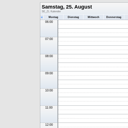
Samstag, 25. August
SE_ZL Kalender
«
Montag
Dienstag
Mittwoch
Donnerstag
06:00
07:00
08:00
09:00
10:00
11:00
12:00