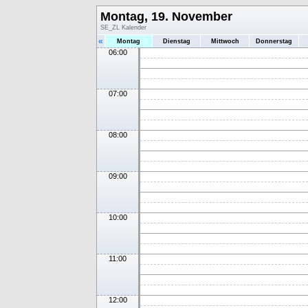
Montag, 19. November
SE_ZL Kalender
«
Montag
Dienstag
Mittwoch
Donnerstag
06:00
07:00
08:00
09:00
10:00
11:00
12:00