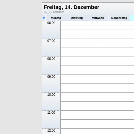
Freitag, 14. Dezember
SE_ZL Kalender
«
Montag
Dienstag
Mittwoch
Donnerstag
06:00
07:00
08:00
09:00
10:00
11:00
12:00