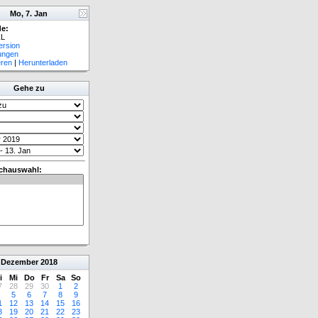
Mo, 7. Jan
e:
L
ersion
lungen
eren
|
Herunterladen
Gehe zu
chauswahl:
Dezember
2018
i
Mi
Do
Fr
Sa
So
7
28
29
30
1
2
5
6
7
8
9
1
12
13
14
15
16
8
19
20
21
22
23