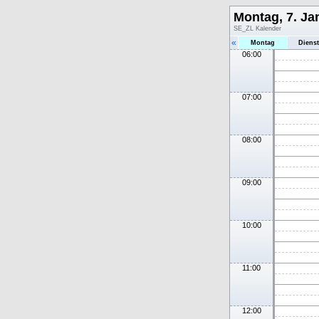
Montag, 7. Ja
SE_ZL Kalender
«
Montag
Diens
06:00
07:00
08:00
09:00
10:00
11:00
12:00