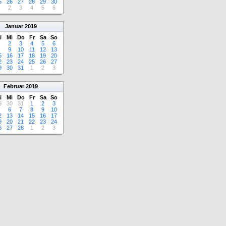
5
26
27
28
29
30
2
3
4
5
6
Januar
2019
i
Mi
Do
Fr
Sa
So
2
3
4
5
6
9
10
11
12
13
5
16
17
18
19
20
2
23
24
25
26
27
9
30
31
1
2
3
Februar
2019
i
Mi
Do
Fr
Sa
So
9
30
31
1
2
3
6
7
8
9
10
2
13
14
15
16
17
9
20
21
22
23
24
6
27
28
1
2
3