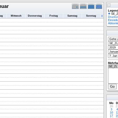
nuar
Legend
SE_Z
»
tag
Mittwoch
Donnerstag
Freitag
Samstag
Sonntag
Druckv
Einstel
Abboni
Mehrfa
Mo
D
26
2
3
4
10
1
17
1