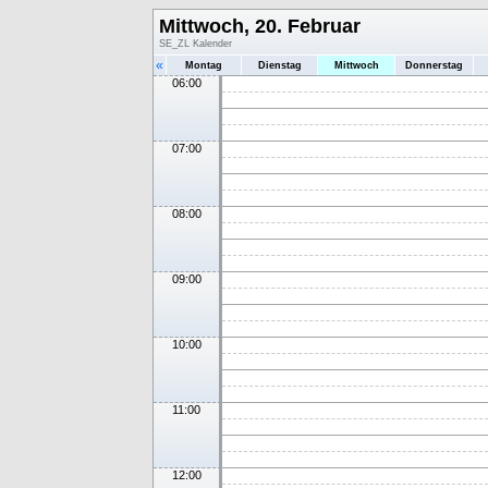
Mittwoch, 20. Februar
SE_ZL Kalender
«
Montag
Dienstag
Mittwoch
Donnerstag
06:00
07:00
08:00
09:00
10:00
11:00
12:00