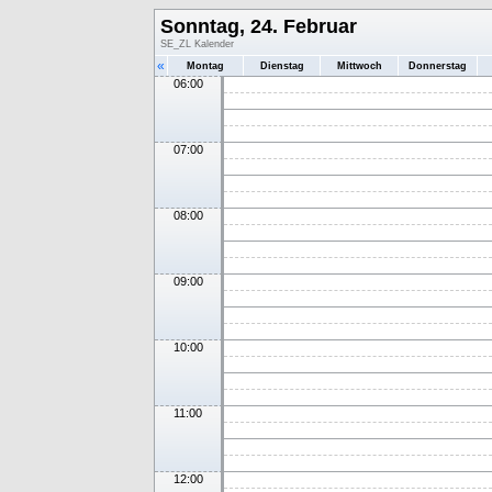
Sonntag, 24. Februar
SE_ZL Kalender
«
Montag
Dienstag
Mittwoch
Donnerstag
06:00
07:00
08:00
09:00
10:00
11:00
12:00