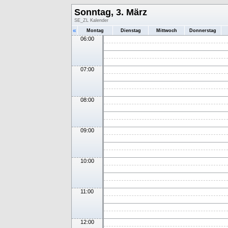
Sonntag, 3. März
SE_ZL Kalender
«
Montag
Dienstag
Mittwoch
Donnerstag
06:00
07:00
08:00
09:00
10:00
11:00
12:00