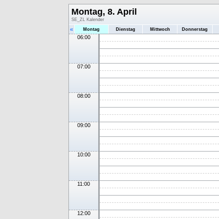
Montag, 8. April
SE_ZL Kalender
«
Montag
Dienstag
Mittwoch
Donnerstag
06:00
07:00
08:00
09:00
10:00
11:00
12:00