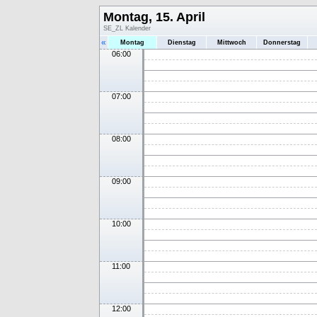
Montag, 15. April
SE_ZL Kalender
«
Montag
Dienstag
Mittwoch
Donnerstag
06:00
07:00
08:00
09:00
10:00
11:00
12:00