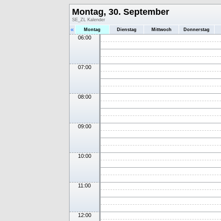
Montag, 30. September
SE_ZL Kalender
«
Montag
Dienstag
Mittwoch
Donnerstag
06:00
07:00
08:00
09:00
10:00
11:00
12:00