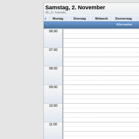
Samstag, 2. November
SE_ZL Kalender
«
Montag
Dienstag
Mittwoch
Donnerstag
Allerseelen
06:00
07:00
08:00
09:00
10:00
11:00