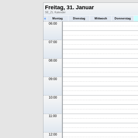
Freitag, 31. Januar
SE_ZL Kalender
«
Montag
Dienstag
Mittwoch
Donnerstag
06:00
07:00
08:00
09:00
10:00
11:00
12:00