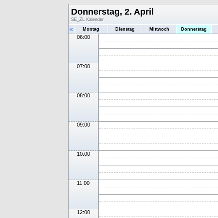
Donnerstag, 2. April
SE_ZL Kalender
«
Montag
Dienstag
Mittwoch
Donnerstag
06:00
07:00
08:00
09:00
10:00
11:00
12:00