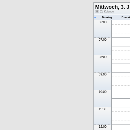
Mittwoch, 3. J
SE_ZL Kalender
«
Montag
Diens
06:00
07:00
08:00
09:00
10:00
11:00
12:00