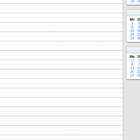
25
2
Mo
D
1
2
8
9
15
1
22
2
29
3
Mo
D
29
3
6
7
13
1
20
2
27
2