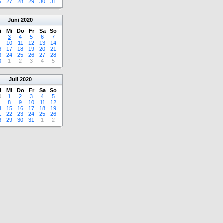
6
27
28
29
30
31
Juni
2020
i
Mi
Do
Fr
Sa
So
3
4
5
6
7
10
11
12
13
14
6
17
18
19
20
21
3
24
25
26
27
28
0
1
2
3
4
5
Juli
2020
i
Mi
Do
Fr
Sa
So
0
1
2
3
4
5
8
9
10
11
12
4
15
16
17
18
19
1
22
23
24
25
26
8
29
30
31
1
2