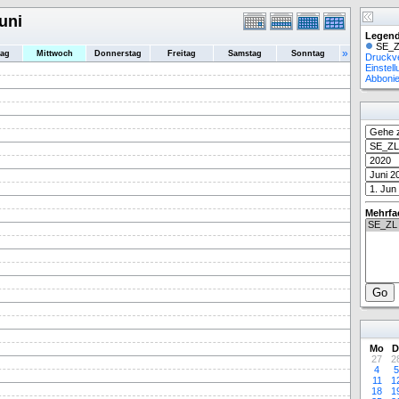
uni
Legend
SE_Z
»
tag
Mittwoch
Donnerstag
Freitag
Samstag
Sonntag
Druckv
Einstel
Abboni
Mehrfa
Mo
D
27
2
4
5
11
1
18
1