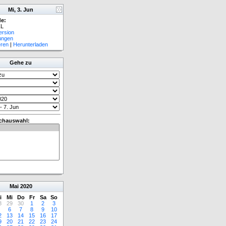
Mi, 3. Jun
e:
L
ersion
lungen
eren
|
Herunterladen
Gehe zu
chauswahl:
Mai
2020
i
Mi
Do
Fr
Sa
So
8
29
30
1
2
3
6
7
8
9
10
2
13
14
15
16
17
9
20
21
22
23
24