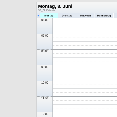
Montag, 8. Juni
SE_ZL Kalender
«
Montag
Dienstag
Mittwoch
Donnerstag
06:00
07:00
08:00
09:00
10:00
11:00
12:00