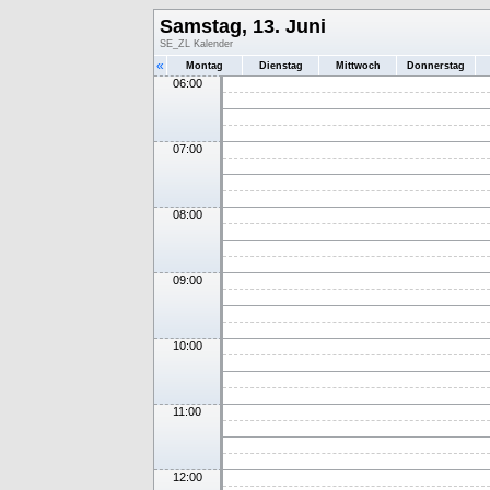
Samstag, 13. Juni
SE_ZL Kalender
«
Montag
Dienstag
Mittwoch
Donnerstag
06:00
07:00
08:00
09:00
10:00
11:00
12:00