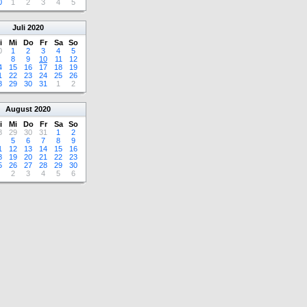
0
1
2
3
4
5
Juli
2020
i
Mi
Do
Fr
Sa
So
0
1
2
3
4
5
8
9
10
11
12
4
15
16
17
18
19
1
22
23
24
25
26
8
29
30
31
1
2
August
2020
i
Mi
Do
Fr
Sa
So
8
29
30
31
1
2
5
6
7
8
9
1
12
13
14
15
16
8
19
20
21
22
23
5
26
27
28
29
30
2
3
4
5
6