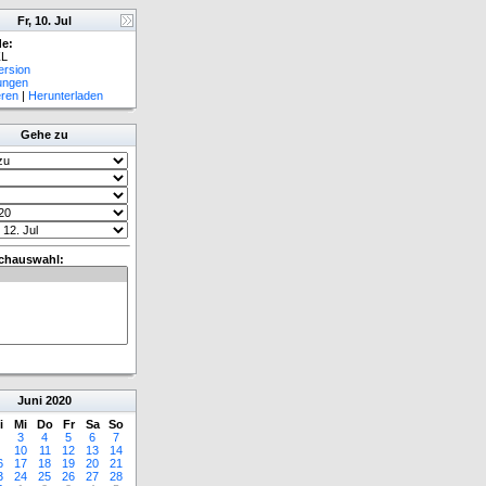
Fr, 10. Jul
e:
L
ersion
lungen
eren
|
Herunterladen
Gehe zu
chauswahl:
Juni
2020
i
Mi
Do
Fr
Sa
So
3
4
5
6
7
10
11
12
13
14
6
17
18
19
20
21
3
24
25
26
27
28