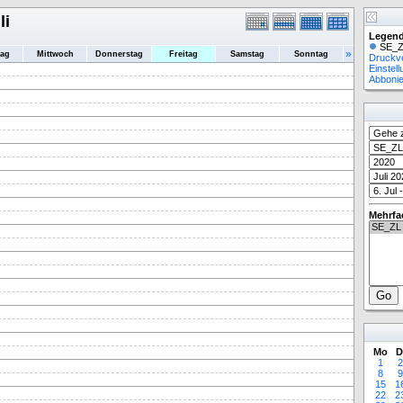
li
Legend
SE_Z
»
tag
Mittwoch
Donnerstag
Freitag
Samstag
Sonntag
Druckv
Einstel
Abboni
Mehrfa
Mo
D
1
2
8
9
15
1
22
2