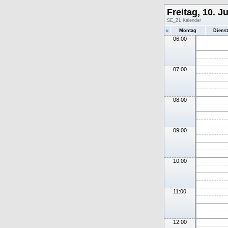
Freitag, 10. Ju
SE_ZL Kalender
«
Montag
Diens
06:00
07:00
08:00
09:00
10:00
11:00
12:00