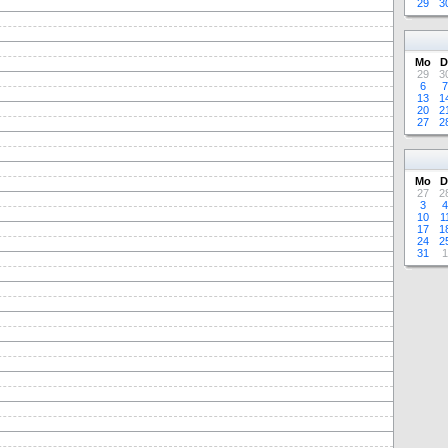
29
3
Mo
D
29
3
6
7
13
1
20
2
27
2
Mo
D
27
2
3
4
10
1
17
1
24
2
31
1