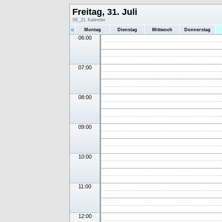
Freitag, 31. Juli
SE_ZL Kalender
«
Montag
Dienstag
Mittwoch
Donnerstag
06:00
07:00
08:00
09:00
10:00
11:00
12:00