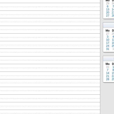
Mo
D
29
3
6
7
13
1
20
2
27
2
Mo
D
27
2
3
4
10
1
17
1
24
2
31
1
Mo
D
31
1
7
8
14
1
21
2
28
2