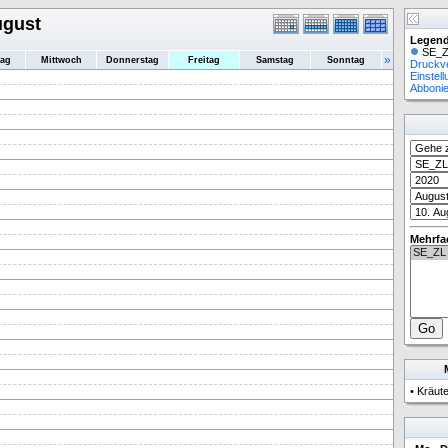
ugust
Legend
SE_Z
»
tag
Mittwoch
Donnerstag
Freitag
Samstag
Sonntag
Druckv
Einstel
Abboni
Mehrfa
•
Kräut