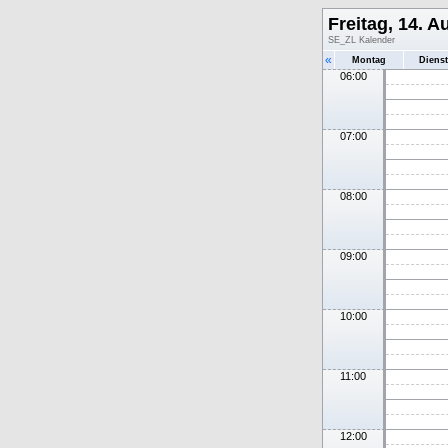
Freitag, 14. A
SE_ZL Kalender
«
Montag
Diens
06:00
07:00
08:00
09:00
10:00
11:00
12:00