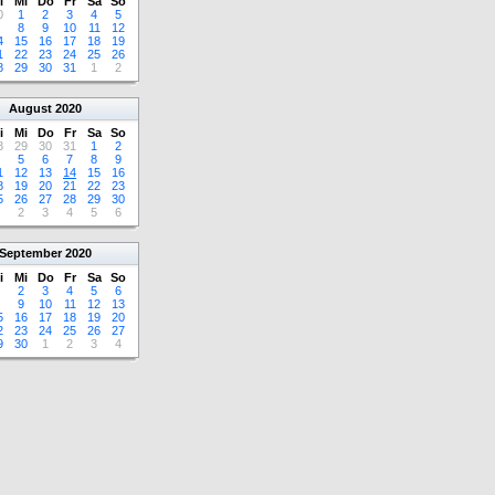
i
Mi
Do
Fr
Sa
So
0
1
2
3
4
5
8
9
10
11
12
4
15
16
17
18
19
1
22
23
24
25
26
8
29
30
31
1
2
August
2020
i
Mi
Do
Fr
Sa
So
8
29
30
31
1
2
5
6
7
8
9
1
12
13
14
15
16
8
19
20
21
22
23
5
26
27
28
29
30
2
3
4
5
6
September
2020
i
Mi
Do
Fr
Sa
So
2
3
4
5
6
9
10
11
12
13
5
16
17
18
19
20
2
23
24
25
26
27
9
30
1
2
3
4