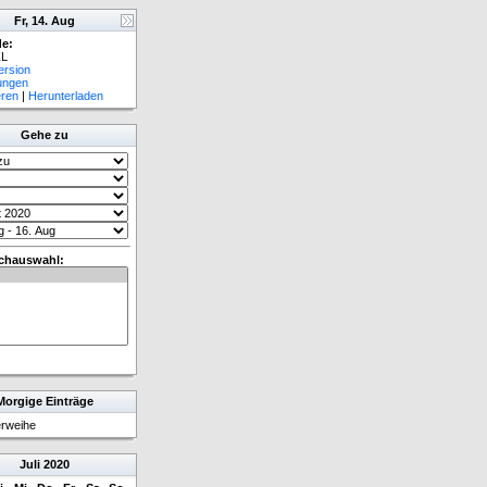
Fr, 14. Aug
e:
L
ersion
lungen
eren
|
Herunterladen
Gehe zu
chauswahl:
Morgige Einträge
erweihe
Juli
2020