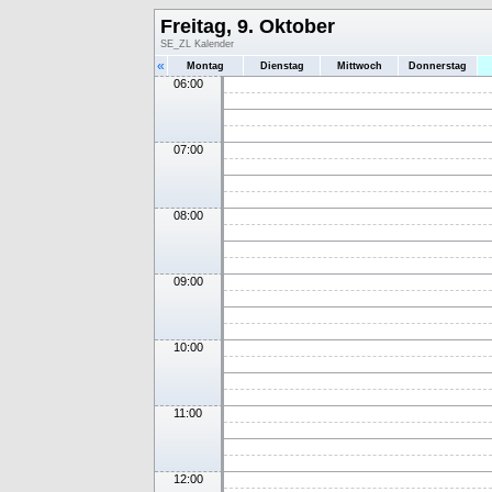
Freitag, 9. Oktober
SE_ZL Kalender
«
Montag
Dienstag
Mittwoch
Donnerstag
06:00
07:00
08:00
09:00
10:00
11:00
12:00