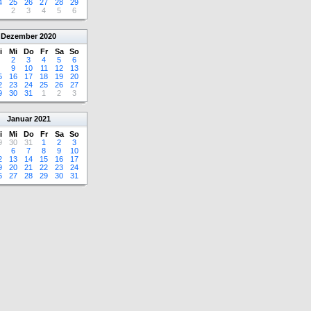
4
25
26
27
28
29
2
3
4
5
6
Dezember
2020
i
Mi
Do
Fr
Sa
So
2
3
4
5
6
9
10
11
12
13
5
16
17
18
19
20
2
23
24
25
26
27
9
30
31
1
2
3
Januar
2021
i
Mi
Do
Fr
Sa
So
9
30
31
1
2
3
6
7
8
9
10
2
13
14
15
16
17
9
20
21
22
23
24
6
27
28
29
30
31