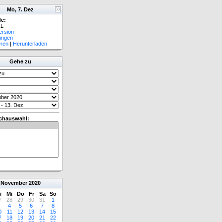
Mo, 7. Dez
e:
L
ersion
lungen
eren
|
Herunterladen
Gehe zu
chauswahl:
November
2020
i
Mi
Do
Fr
Sa
So
7
28
29
30
31
1
4
5
6
7
8
0
11
12
13
14
15
7
18
19
20
21
22