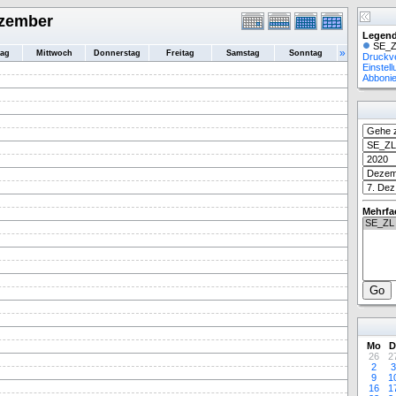
ezember
Legend
SE_Z
»
tag
Mittwoch
Donnerstag
Freitag
Samstag
Sonntag
Druckv
Einstel
Abboni
Mehrfa
Mo
D
26
2
2
3
9
1
16
1