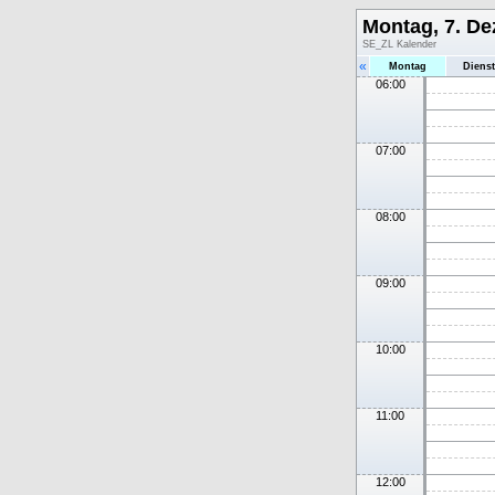
Montag, 7. D
SE_ZL Kalender
«
Montag
Diens
06:00
07:00
08:00
09:00
10:00
11:00
12:00